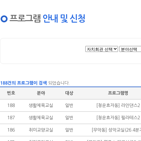
프로그램
안내 및 신청
188건의 프로그램이 검색
되었습니다.
번호
분야
대상
프로그램명
188
생활체육교실
일반
[청운효자동] 라인댄스2
187
생활체육교실
일반
[청운효자동] 필라테스2
186
취미교양교실
일반
[무악동] 성악교실(26.4분