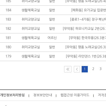
185
취미교양교실
일반
[무악동] 명품 노래교실(26.4
184
생활체육교실
일반
[혜화동] 요가교실 입문
183
취미교양교실
일반
[종로1~4가동] 장구·북난
182
취미교양교실
일반
[무악동] 하모니카교실 2반(26.
181
생활체육교실
어르신
[무악동] 한국무용(26.3분
180
취미교양교실
일반
[무악동] 명품 노래교실(26.3
179
생활체육교실
일반
[무악동] 라인댄스 1반(26.3
2
3
1
개인정보처리방침
정보보안안내
웹접근성 이용가이드
저작