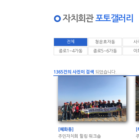
자치회관
포토갤러리
전체
청운효자동
사
종로1~4가동
종로5~6가동
이
1365건의 사진이 검색
되었습니다.
[혜화동]
[
주민자치회 힐링 워크숍