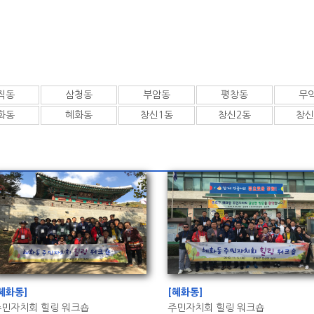
직동
삼청동
부암동
평창동
무
화동
혜화동
창신1동
창신2동
창신
혜화동]
[혜화동]
주민자치회 힐링 워크숍
주민자치회 힐링 워크숍