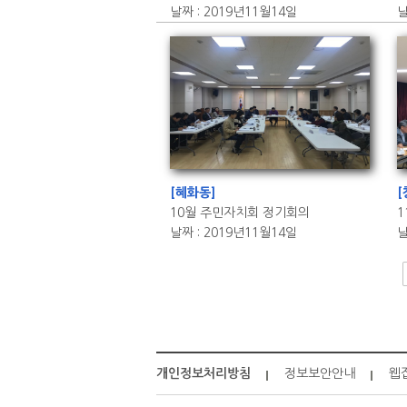
날짜 : 2019년11월14일
날
[혜화동]
[
10월 주민자치회 정기회의
날짜 : 2019년11월14일
날
개인정보처리방침
정보보안안내
웹