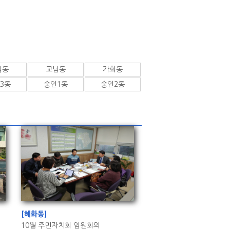
악동
교남동
가회동
3동
숭인1동
숭인2동
[혜화동]
10월 주민자치회 임원회의